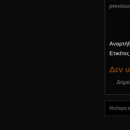
previous
Αναρτή
Ετικέτε
Δεν 
Δημο
Νεότερη 