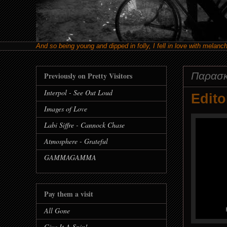
And so being young and dipped in folly, I fell in love with melanc
Παρασκ
Previously on Pretty Visitors
Interpol - See Out Loud
Edito
Images of Love
Labi Siffre - Cannock Chase
Atmosphere - Grateful
GAMMAGAMMA
Pay them a visit
All Gone
Give It A Spin!