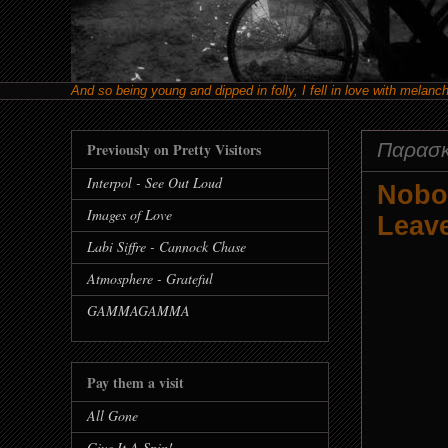
And so being young and dipped in folly, I fell in love with melanc
Παρασκ
Previously on Pretty Visitors
Interpol - See Out Loud
Nobo
Images of Love
Leav
Labi Siffre - Cannock Chase
Atmosphere - Grateful
GAMMAGAMMA
Pay them a visit
All Gone
Give It A Spin!