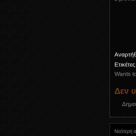
Αναρτή
Ετικέτε
Wants t
Δεν 
Δημο
Νεότερη 